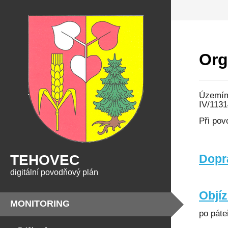
Org
Územím 
IV/1131
Při pov
TEHOVEC
Dopr
digitální povodňový plán
Objí
MONITORING
po páte