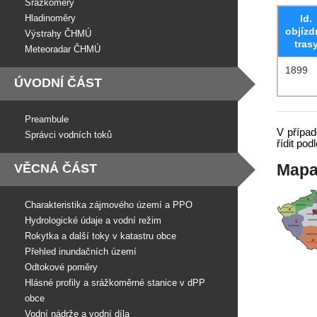
Srážkoměry
Hladinoměry
Id.
objízd
Výstrahy ČHMÚ
tras
Meteoradar ČHMÚ
1899
ÚVODNÍ ČÁST
Preambule
V případ
Správci vodních toků
řídit po
Mapa
VĚCNÁ ČÁST
Charakteristika zájmového území a PPO
Hydrologické údaje a vodní režim
Rokytka a další toky v katastru obce
Přehled inundačních území
Odtokové poměry
Hlásné profily a srážkoměrné stanice v dPP
obce
Vodní nádrže a vodní díla