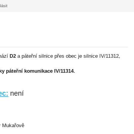
lásit
chází
D2
a páteřní silnice přes obec je silnice IV/11312,
ky páteřní komunikace IV/11314.
ec
:
není
 v Mukařově