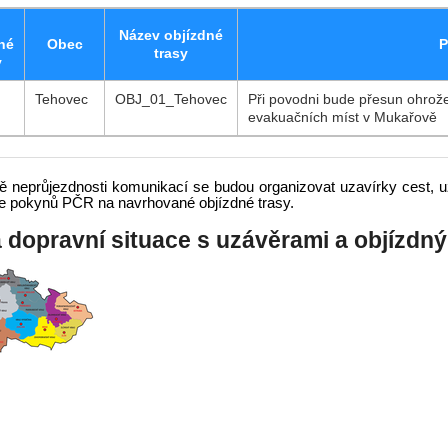
Název objízdné
né
Obec
P
trasy
y
Tehovec
OBJ_01_Tehovec
Při povodni bude přesun ohrože
evakuačních míst v Mukařově
ě neprůjezdnosti komunikací se budou organizovat uzavírky cest,
dle pokynů PČR na navrhované objízdné trasy.
 dopravní situace s uzávěrami a objízdný