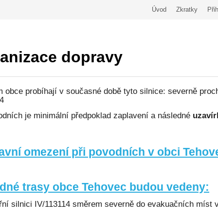
Úvod
Zkratky
Přih
anizace dopravy
obce probíhají v současné době tyto silnice: severně pro
4
odních je minimální předpoklad zaplavení a následné
uzavír
avní omezení při povodních v obci
Tehov
zdné trasy obce Tehovec budou vedeny:
řní silnici IV/113114 směrem severně do evakuačních míst