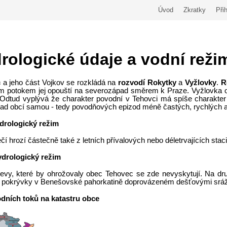
Úvod
Zkratky
Přih
rologické údaje a vodní reži
c
a jeho část Vojkov se rozkládá na
rozvodí Rokytky
a
Vyžlovky
.
R
m potokem jej opouští na severozápad směrem k Praze. Vyžlovka 
 Odtud vyplývá že charakter povodní v Tehovci má spíše charakte
ad obcí samou - tedy povodňových epizod méně častých, rychlých a r
ydrologický režim
í hrozí částečně také z letních přívalových nebo déletrvajících stac
ydrologický režim
evy, které by ohrožovaly obec Tehovec se zde nevyskytují. Na dr
 pokrývky v Benešovské pahorkatině doprovázeném dešťovými srá
dních toků na katastru obce