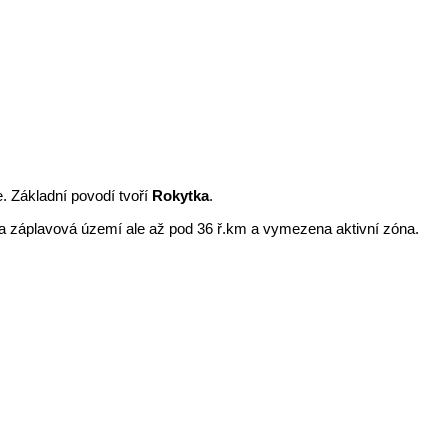
. Základní povodí tvoří
Rokytka
.
ena záplavová území ale až pod 36 ř.km a vymezena aktivní zóna.