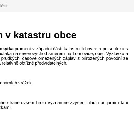
lásit
m v katastru obce
okytka
pramení v západní části katastru Tehovce a po soutoku s
odtáká na severovýchod směrem na Louňovice, obec Vyžlovku a
r prudkých, časově omezených záplav z přirozených povodní ze
elativně obtížně předvídatelných.
ionárních srážek.
uhé straně ovšem hrozí významné zvýšení hladin při jarním tání
žkami.