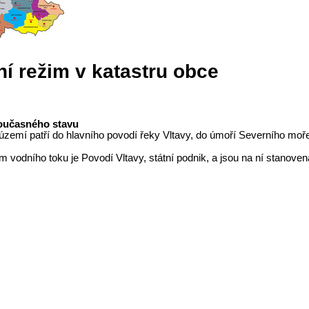
í režim v katastru obce
oučasného stavu
zemí patří do hlavního povodí řeky Vltavy, do úmoří Severního moře
 vodního toku je Povodí Vltavy, státní podnik, a jsou na ní stanov