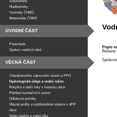
Srážkoměry
Hladinoměry
Výstrahy ČHMÚ
Meteoradar ČHMÚ
Vodn
ÚVODNÍ ČÁST
Preambule
Popis s
Správci vodních toků
Řešené ú
Správcem
VĚCNÁ ČÁST
Charakteristika zájmového území a PPO
Hydrologické údaje a vodní režim
Rokytka a další toky v katastru obce
Přehled inundačních území
Odtokové poměry
Hlásné profily a srážkoměrné stanice v dPP
obce
Vodní nádrže a vodní díla