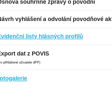
 Osnova souhrnné zprávy o povodni
Návrh vyhlášení a odvolání povodňové akt
Evidenční listy hlásných profilů
Export dat z POVIS
pro přihlášené uživatele dPP)
otogalerie