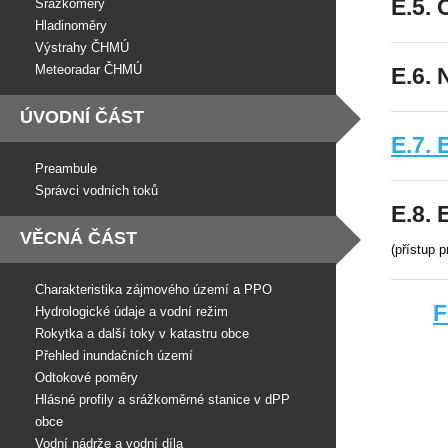
E.5.
Srážkoměry
Hladinoměry
Výstrahy ČHMÚ
Meteoradar ČHMÚ
E.6. 
ÚVODNÍ ČÁST
E.7. 
Preambule
Správci vodních toků
E.8. 
VĚCNÁ ČÁST
(přístup 
Charakteristika zájmového území a PPO
F
Hydrologické údaje a vodní režim
Rokytka a další toky v katastru obce
Přehled inundačních území
Odtokové poměry
Hlásné profily a srážkoměrné stanice v dPP
obce
Vodní nádrže a vodní díla